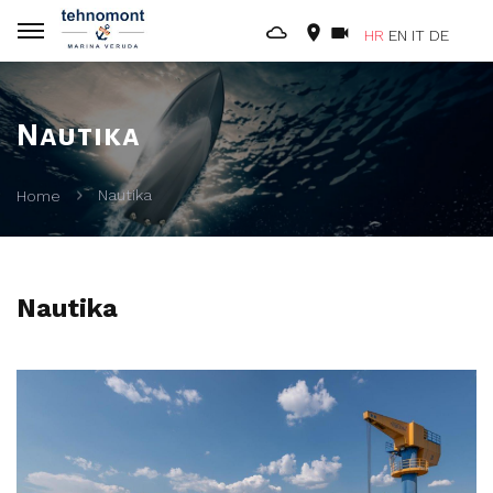
HR
EN
IT
DE
Nautika
Nautika
Home
Nautika