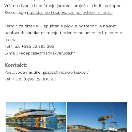
Vršimo dizanje i spuštanje jarbola i smještaja istih na kopno.
Sve usluge
naručuju se i dogovaraju na jednom mjestu.
Termin za dizanje ili spuštanje plovila potrebno je najaviti
poslovođi nautike najmanje tjedan dana unaprijed, pismeno ili
na mail:
Tel/ fax: +385 52 385 395
E-mail: recepcija@marina-veruda.hr
Kontakt:
​Poslovođa nautike:
gospodin Marko Višković
Tel: +385 (0)99 22 800 93