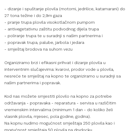
- dizanje i spuštanje plovila (motorni, jedrilice, katamarani) do
27 tona težine i do 2,9m gaza
- pranje trupa plovila visokotlačnom pumpom
- antivegetativnu zaštitu podvodnog dijela trupa
- poliranje trupa te u suradnji s našim partnerima i
- popravak trupa, palube, jarbola i jedara
- smještaj brodova na suhom vezu​
Organiziramo brzi i efikasni prihvat i dizanje plovila u
interventnim slučajevima: kvarovi, prodor vode u plovila,
nesreće te smještaj na kopno te organiziramo u suradnji sa
našim partnerima i popravak.
Kod nas možete smjestiti plovilo na kopno za potrebe
održavanja - popravaka - reparatura - servisa u različitim
vremenskim intervalima (minimum 1 dan - do koliko želi
vlasnik plovila, mjesec, pola godine, godina).
Na kopnu nudimo mogućnost smještaja 250 plovila kao i
mogućnost smještaja 50 plovila na drydocku.