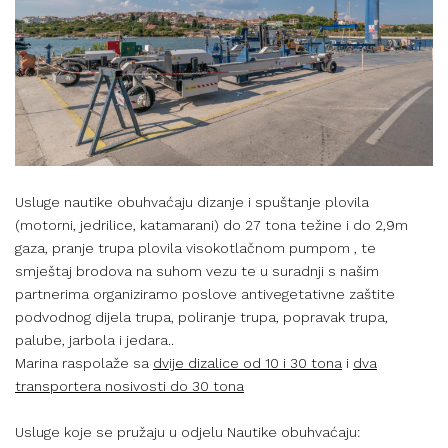
Usluge nautike obuhvaćaju dizanje i spuštanje plovila
(motorni, jedrilice, katamarani) do 27 tona težine i do 2,9m
gaza, pranje trupa plovila visokotlačnom pumpom , te
smještaj brodova na suhom vezu te u suradnji s našim
partnerima organiziramo poslove antivegetativne zaštite
podvodnog dijela trupa, poliranje trupa, popravak trupa,
palube, jarbola i jedara.
.
Marina raspolaže sa
dvije dizalice od 10 i 30 tona
i
dva
transportera nosivosti do 30 tona
Usluge koje se pružaju u odjelu Nautike obuhvaćaju: