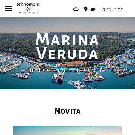
HR
EN
IT
DE
Marina
Veruda
ImPORTant Way Of Life
Novita