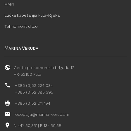
MMPI
Lučka kapetanija Pula-Rijeka
Tehnomont d.o.o.
Marina Veruda
Cesta prekomorskih brigada 12
HR-52100 Pula
+385 (0)52 224 034
+385 (0)52 385 395
+385 (0)52 211 194
recepcija@marina-veruda.hr
N 44° 50,35' | E 13° 50,58'