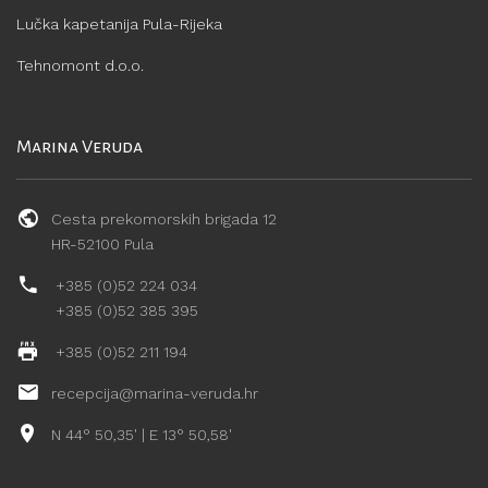
Lučka kapetanija Pula-Rijeka
Tehnomont d.o.o.
Marina Veruda
Cesta prekomorskih brigada 12
HR-52100 Pula
+385 (0)52 224 034
+385 (0)52 385 395
+385 (0)52 211 194
recepcija@marina-veruda.hr
N 44° 50,35' | E 13° 50,58'