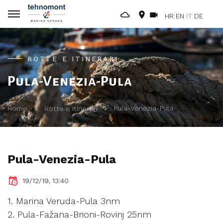
HR
EN
IT
DE
ROTTE E ITINERARI
Pula-Venezia-Pula
Pula-Venezia-Pula
Home
Rotte e itinerari
Pula-Venezia-Pula
19/12/19, 13:40
1. Marina Veruda-Pula 3nm
2. Pula-Fažana-Brioni-Rovinj 25nm