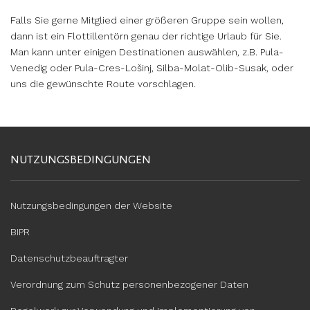
Falls Sie gerne Mitglied einer größeren Gruppe sein wollen,
dann ist ein Flottillentörn genau der richtige Urlaub für Sie.
Man kann unter einigen Destinationen auswählen, z.B. Pula-
Venedig oder Pula-Cres-Lošinj, Silba-Molat-Olib-Susak, oder
uns die gewünschte Route vorschlagen.
NUTZUNGSBEDINGUNGEN
Nutzungsbedingungen der Website
BIPR
Datenschutzbeauftragter
Verordnung zum Schutz personenbezogener Daten