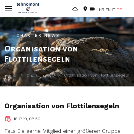
HR
EN
IT
DE
CHARTER NEWS
Organisation von
Flottilensegeln
Organisation von Flottilensegeln
Home
Charter news
Organisation von Flottilensegeln
18.12.19, 08:50
Falls Sie gerne Mitglied einer größeren Gruppe